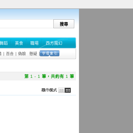
舞蹈
美食
職場
西方魔幻
情
|
百合
|
偽娘
懸疑
|
第
1 - 1
筆，共約有
1
筆