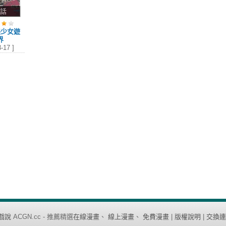
1話
美少女遊
界
-17 ]
戲說
ACGN.cc - 推薦精選
在線漫畫
、
線上漫畫
、
免費漫畫
|
版權說明
|
交換連