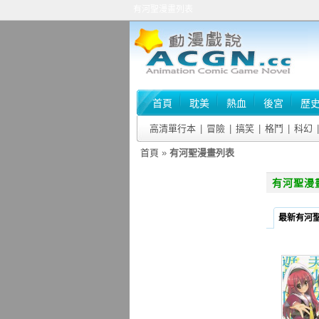
有河聖漫畫列表
首頁
耽美
熱血
後宮
歷
高清單行本
|
冒險
|
搞笑
|
格鬥
|
科幻
|
首頁
»
有河聖漫畫列表
有河聖漫
最新有河