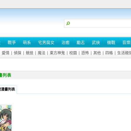
史
戰爭
萌系
宅男腐女
治癒
勵志
武俠
機戰
音樂
愛情
|
偵探
|
競技
|
魔法
|
東方神鬼
|
校園
|
恐怖
|
其他
|
四格
|
生活親
畫列表
聖漫畫列表