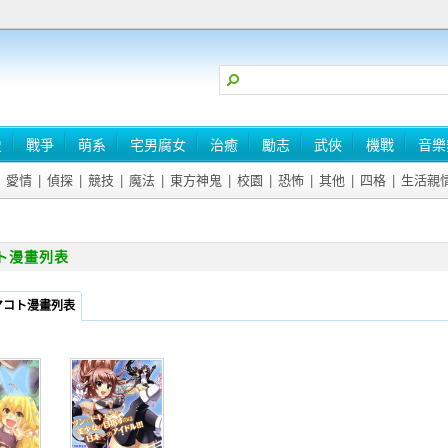
史
戰爭
萌系
宅男腐女
治癒
勵志
武俠
機戰
音樂
愛情
|
偵探
|
競技
|
魔法
|
東方神鬼
|
校園
|
恐怖
|
其他
|
四格
|
生活親
ト漫畫列表
マコト漫畫列表