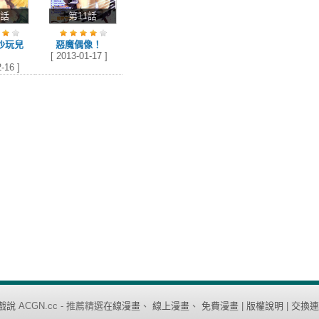
話
第11話
沙玩兒
惡魔偶像！
[ 2013-01-17 ]
-16 ]
戲說
ACGN.cc - 推薦精選
在線漫畫
、
線上漫畫
、
免費漫畫
|
版權說明
|
交換連