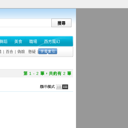
舞蹈
美食
職場
西方魔幻
情
|
百合
|
偽娘
懸疑
|
第
1 - 2
筆，共約有
2
筆