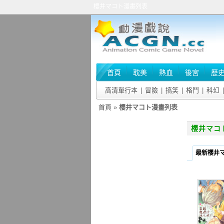
櫻井マコト漫畫列表
首頁
耽美
熱血
後宮
歷
高清單行本
|
冒險
|
搞笑
|
格鬥
|
科幻
|
首頁
»
櫻井マコト漫畫列表
櫻井マコ
最新櫻井