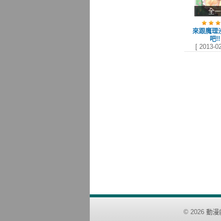
全一
來跟魔理
吧!!
[ 2013-02
©
2026
動漫