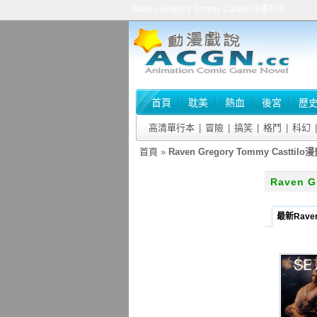
Raven Gregory Tommy Casttilo漫畫列表
首頁
耽美
熱血
後宮
歷
高清單行本
|
冒險
|
搞笑
|
格鬥
|
科幻
|
首頁
»
Raven Gregory Tommy Casttil
Raven 
最新Raven