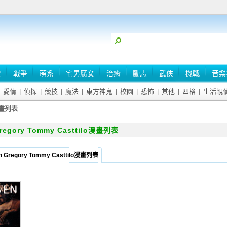
史
戰爭
萌系
宅男腐女
治癒
勵志
武俠
機戰
音樂
愛情
|
偵探
|
競技
|
魔法
|
東方神鬼
|
校園
|
恐怖
|
其他
|
四格
|
生活親
o漫畫列表
Gregory Tommy Casttilo漫畫列表
 Gregory Tommy Casttilo漫畫列表