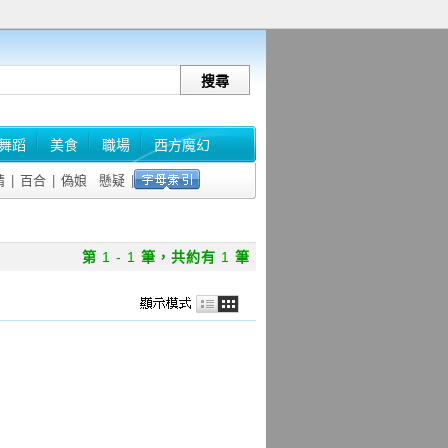
舞蹈
美食
職場
西方魔幻
情
|
百合
|
偽娘
懸疑
|
第
1 - 1
筆，共約有
1
筆