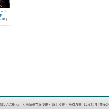
06
罪
-10 ]
戲說
ACGN.cc - 推薦精選
在線漫畫
、
線上漫畫
、
免費漫畫
|
版權說明
|
交換連