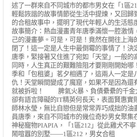
述了一群來自不同城市的都市男女在「
1區21
輕鬆詼諧的故事情節從生活中提煉，又回歸
的合租故事中，擺明了現代年輕人的生活
故事簡介：熱血漫畫青年唐季滿懷一腔激情
己的漫畫夢。可是，可是！竟然在開往上海
閉了！這一定是人生中最倒霉的事情了！決
唐季，緊接著又住進了宛如「天堂」一般的高
同時，人生真正的艱難險阻才要剛剛開始
季和「包租婆」茗夕相遇了，這兩人一定是
仇！天堂瞬間變成了魔窟，如果不是因為還
就被拆啦！ 脾氣火暴、負債纍纍的千金
卻有語言障礙的IT精英何長天，表面賢惠實
師林水瑩，無比自戀但是常常弄巧成拙的油
員唐季，來自不同城市的幾位奇妙男女聚集
神秘寵物PIAPIA，「
1區212
」從此雞犬不
鬧喧囂的別墅——1區212，男女合租