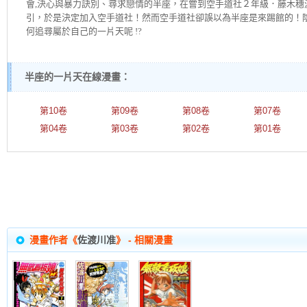
會,決心與暴力訣別、尋求戀情的半座，在嘗到空手道社２年級．藤木穗
引，於是決定加入空手道社！然而空手道社卻誤以為半座是來踢館的！
何追尋屬於自己的一片天呢 !?
半座的一片天在線漫畫：
第10卷
第09卷
第08卷
第07卷
第04卷
第03卷
第02卷
第01卷
漫畫作者《
佐渡川准
》 - 相關漫畫