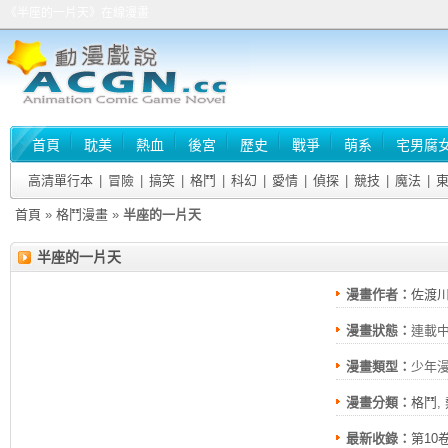
《半座的一片天》在線漫畫
首頁
耽美
熱血
後宮
歷史
戰爭
萌系
宅男腐
高清單行本
|
冒險
|
搞笑
|
格鬥
|
科幻
|
愛情
|
偵探
|
競技
|
魔法
|
首頁
»
格鬥漫畫
»
半座的一片天
半座的一片天
漫畫作者：
佐渡
漫畫狀態：
連載
漫畫類型：
少年
漫畫分類：
格鬥
,
最新收錄：
第10