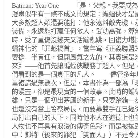
Batman: Year One 「是，父親。我
漫畫似乎有一條不成文的規定：蝙蝠俠才是
大多數超人類還要能打：他永遠料敵先機，
裝備，永遠能打贏任何敵人，武功高強，算
時，受了重傷沒幾天又活蹦亂跳，回復力
蝠神化的「罪魁禍首」，當年寫《正義聯盟
要擔一半責任，但開風氣之先的，其實還是
來》——他首先讓蝙蝠俠戰勝了超人。但是
們看到的是一個真正的凡人。 儘管多年
重複講過無數次，但是，本書作為一部為「
的漫畫，卻是最現實的一個故事。此時的蝙
雄，只是一個初出茅廬的新手，只要踏錯一
也還沒有當上警察局長，而要靠雙手在已經
局打出自己的天下，同時他本人在道德上也
人物也不再具有浪漫的傳奇色彩，而是被拋
中：鄧特（後來的罪犯「雙面人」）不是令