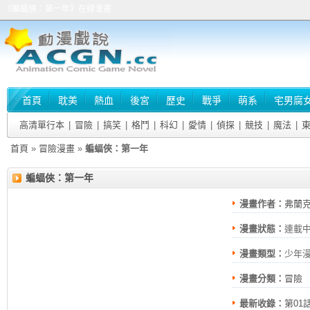
《蝙蝠俠：第一年》在線漫畫
首頁
耽美
熱血
後宮
歷史
戰爭
萌系
宅男腐
高清單行本
|
冒險
|
搞笑
|
格鬥
|
科幻
|
愛情
|
偵探
|
競技
|
魔法
|
首頁
»
冒險漫畫
»
蝙蝠俠：第一年
蝙蝠俠：第一年
漫畫作者：
弗蘭克·
漫畫狀態：
連載
漫畫類型：
少年
漫畫分類：
冒險
最新收錄：
第01