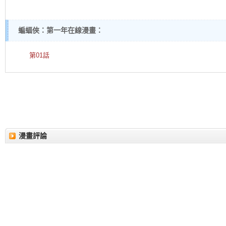
蝙蝠俠：第一年在線漫畫：
第01話
漫畫評論