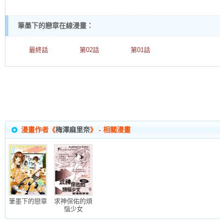
筆墨下的戀章在線漫畫：
最終話
第02話
第01話
漫畫作者《
梅澤麻里奈
》 - 相關漫畫
筆墨下的戀章
求神保佑的煩
惱少女