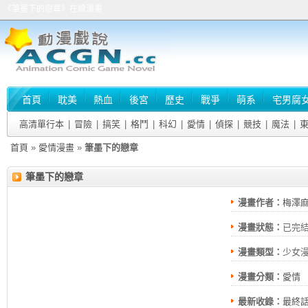
《筆墨下的戀章》在線漫畫
首頁
耽美
熱血
後宮
歷史
戰爭
萌系
宅男腐
高清單行本
|
冒險
|
搞笑
|
格鬥
|
科幻
|
愛情
|
偵探
|
競技
|
魔法
|
首頁
»
愛情漫畫
»
筆墨下的戀章
筆墨下的戀章
漫畫作者：
梅澤
漫畫狀態：
已完
漫畫類型：
少女
漫畫分類：
愛情
最新收錄：
最終