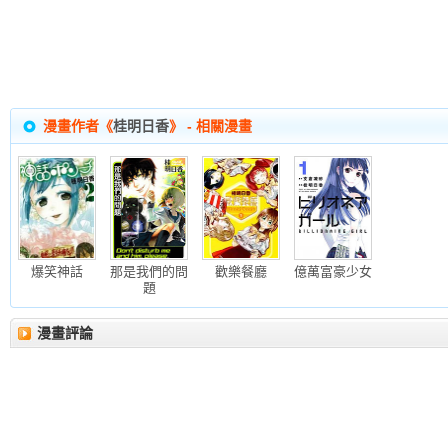
漫畫作者《
桂明日香
》 - 相關漫畫
爆笑神話
那是我們的問
歡樂餐廳
億萬富豪少女
題
漫畫評論