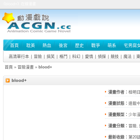
《blood+》在線漫畫
首頁
耽美
熱血
後宮
歷史
戰爭
萌系
宅男腐
高清單行本
|
冒險
|
搞笑
|
格鬥
|
科幻
|
愛情
|
偵探
|
競技
|
魔法
|
首頁
»
冒險漫畫
»
blood+
blood+
漫畫作者：
桂明
漫畫狀態：
連載
漫畫類型：
少年
漫畫分類：
冒險
,
最新收錄：
第20