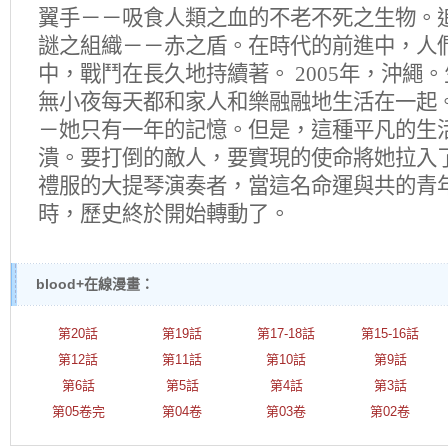
翼手－－吸食人類之血的不老不死之生物。
謎之組織－－赤之盾。在時代的前進中，人
中，戰鬥在長久地持續著。 2005年，沖繩
無小夜每天都和家人和樂融融地生活在一起
－她只有一年的記憶。但是，這種平凡的生
潰。要打倒的敵人，要實現的使命將她拉入
禮服的大提琴演奏者，當這名命運與共的青
時，歷史終於開始轉動了。
blood+在線漫畫：
第20話
第19話
第17-18話
第15-16話
第12話
第11話
第10話
第9話
第6話
第5話
第4話
第3話
第05卷完
第04卷
第03卷
第02卷