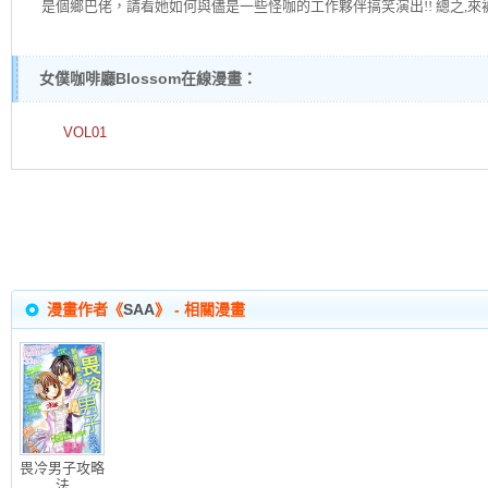
是個鄉巴佬，請看她如何與儘是一些怪咖的工作夥伴搞笑演出!! 總之,來
女僕咖啡廳Blossom在線漫畫：
VOL01
漫畫作者《
SAA
》 - 相關漫畫
畏冷男子攻略
法