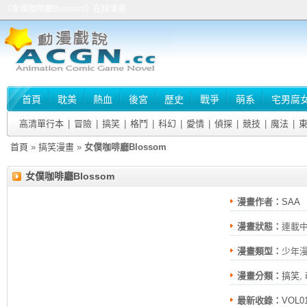
《女僕咖啡廳Blossom》在線漫畫
首頁
耽美
熱血
後宮
歷史
戰爭
萌系
宅男腐
高清單行本
|
冒險
|
搞笑
|
格鬥
|
科幻
|
愛情
|
偵探
|
競技
|
魔法
|
首頁
»
搞笑漫畫
»
女僕咖啡廳Blossom
女僕咖啡廳Blossom
漫畫作者：
SAA
漫畫狀態：
連載
漫畫類型：
少年
漫畫分類：
搞笑
,
最新收錄：
VOL0