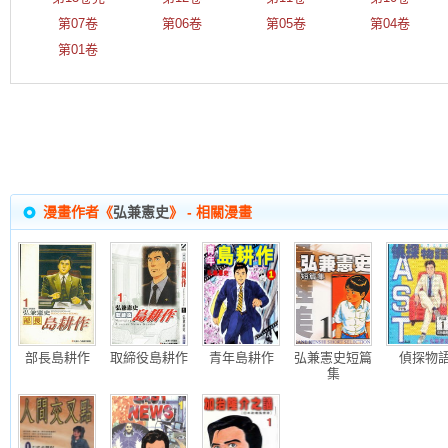
第07卷
第06卷
第05卷
第04卷
第01卷
漫畫作者《
弘兼憲史
》 - 相關漫畫
部長島耕作
取締役島耕作
青年島耕作
弘兼憲史短篇
偵探物
集