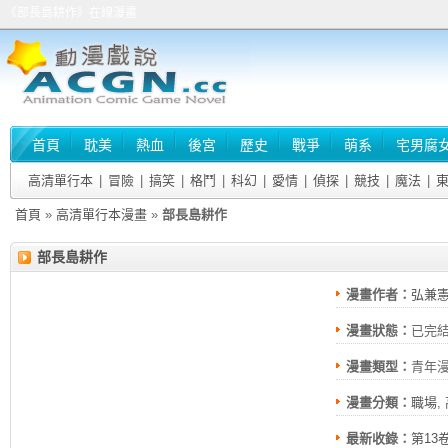
《部長島耕作》在線漫畫
首頁
耽美
熱血
後宮
歷史
戰爭
萌系
宅男腐
高清單行本
|
冒險
|
搞笑
|
格鬥
|
科幻
|
愛情
|
偵探
|
競技
|
魔法
|
首頁
»
高清單行本漫畫
»
部長島耕作
部長島耕作
漫畫作者：
弘兼
漫畫狀態：
已完
漫畫類型：
青年
漫畫分類：
職場
,
最新收錄：
第13