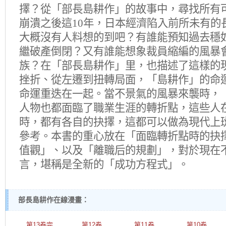
擇？從「部長島耕作」的故事中，尋找所有
崩潰之後這10年，日本經濟陷入前所未有的
大概沒有人料想的到吧？有誰能預知過去穩
繼破產倒閉？又有誰能想象裁員縮編的風暴
族？在「
部長島耕作
」里，也描述了這樣的
挫折、從左遷到扭轉局面，「島耕作」的命
命運重迭在一起。當不景氣的風暴來襲時，
人物也都面臨了職業生涯的轉折點，這些人
時，都有各自的抉擇，這都可以做為現代上
參考。本書的重心放在「面臨轉折點時的抉
值觀」、以及「離職后的規劃」，對於現在
言，堪稱是全新的「成功方程式」。
部長島耕作在線漫畫：
第13卷完
第12卷
第11卷
第10卷