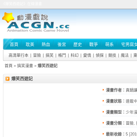
《爆笑西遊記》在線漫畫
首頁
耽美
熱血
後宮
歷史
戰爭
萌系
宅男腐
高清單行本
|
冒險
|
搞笑
|
格鬥
|
科幻
|
愛情
|
偵探
|
競技
|
魔法
|
首頁
»
搞笑漫畫
»
爆笑西遊記
爆笑西遊記
漫畫作者：
真鍋
漫畫狀態：
連載
漫畫類型：
少年
漫畫分類：
冒險
,
最新收錄：
5
[201