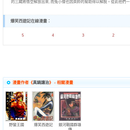
的三藏將悟空解放出來, 而兔小僧也因英鈴的幫助得以解脫。從此他們
爆笑西遊記在線漫畫：
5
4
3
2
漫畫作者《
真鍋讓治
》 - 相關漫畫
野蠻王國
爆笑西遊記
銀河戰國群雄
傳