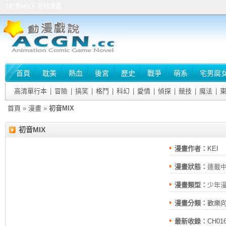
《初音MIX》在線漫畫
首頁
耽美
熱血
後宮
歷史
戰爭
萌系
宅男腐
高清單行本
|
冒險
|
搞笑
|
格鬥
|
科幻
|
愛情
|
偵探
|
競技
|
魔法
|
首頁
»
漫畫
»
初音MIX
初音MIX
漫畫作者：
KEI
漫畫狀態：
連載
漫畫類型：
少年
漫畫分類：
歡樂
最新收錄：
CH01