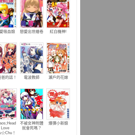
愛吸血娘
戀愛出世繪卷
紅白機神!
爸爸的話！
電波教師
瀨戶的花嫁
aos;Head
不被女神附體
爆彈小新娘
Love
就會死嗎？
u☆Chu！