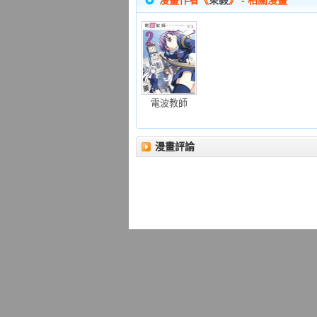
漫畫作者《
東毅
》 - 相關漫畫
電波教師
漫畫評論