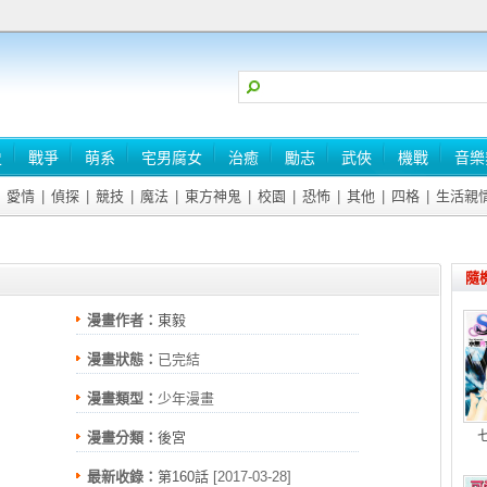
史
戰爭
萌系
宅男腐女
治癒
勵志
武俠
機戰
音樂
愛情
|
偵探
|
競技
|
魔法
|
東方神鬼
|
校園
|
恐怖
|
其他
|
四格
|
生活親
隨
漫畫作者：
東毅
漫畫狀態：
已完結
漫畫類型：
少年漫畫
漫畫分類：
後宮
最新收錄：
第160話
[2017-03-28]