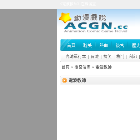
《電波教師》在線漫畫
首頁
耽美
熱血
後宮
歷
高清單行本
|
冒險
|
搞笑
|
格鬥
|
科幻
|
首頁
»
後宮漫畫
»
電波教師
電波教師