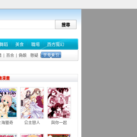
舞蹈
美食
職場
西方魔幻
情
|
百合
|
偽娘
懸疑
|
機漫畫
七海獵奇
公主戀人
與你一起