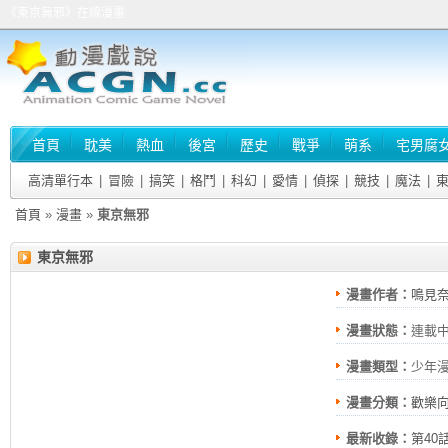
《東京無邪》在線漫畫
首頁
耽美
熱血
後宮
歷史
戰爭
萌系
宅男腐
高清單行本
|
冒險
|
搞笑
|
格鬥
|
科幻
|
愛情
|
偵探
|
競技
|
魔法
|
首頁
»
漫畫
»
東京無邪
東京無邪
漫畫作者：
鳴見奈
漫畫狀態：
連載
漫畫類型：
少年
漫畫分類：
歡樂
最新收錄：
第40