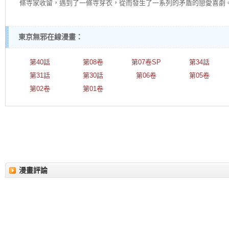
條寺家收留，遇到了一條寺芽衣，從而發生了一系列的矛盾的戀愛喜劇
東京無邪在線漫畫：
第40話
第08卷
第07卷SP
第34話
第31話
第30話
第06卷
第05卷
第02卷
第01卷
漫畫評論