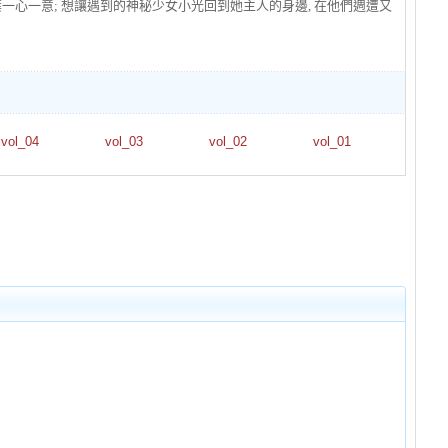
葉一心一意; 想讓遇到的神秘少女小光回到她主人的身邊, 在他們週遭又
vol_04
vol_03
vol_02
vol_01