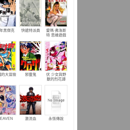
年黑傑克
快遞特派員
愛瑪·弗洛斯
特 思維遊戲
鐵的大冒險
邪靈鬼
伏 少女與野
獸的烈花譚
EAVEN
激流血
永恆傳說