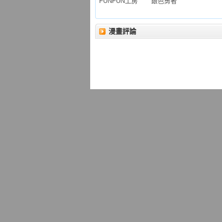
FUNFUN工房
銀色勇者
漫畫評論