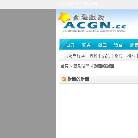
《對面的對面》在線漫畫
首頁
耽美
熱血
後宮
歷
高清單行本
|
冒險
|
搞笑
|
格鬥
|
科幻
|
首頁
»
冒險漫畫
»
對面的對面
對面的對面