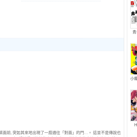
青
小
H
葉面前, 突如其來地出現了一扇通往「對面」的門…。 這並不是傳說也