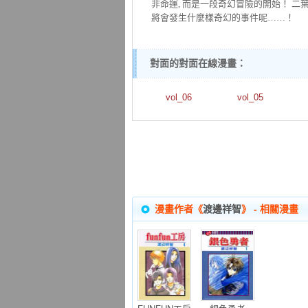
非命運, 而是一段奇幻冒險的開始！ 二
將會發生什麼樣奇幻的事件呢……！
對面的對面在線漫畫：
vol_06
vol_05
漫畫作者《
渡邊祥智
》 - 相關漫畫