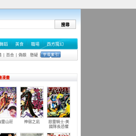
舞蹈
美食
職場
西方魔幻
情
|
百合
|
偽娘
懸疑
|
機漫畫
幽靈山莊
神宿之凪
惡靈騎士-美
國隊長恐懼