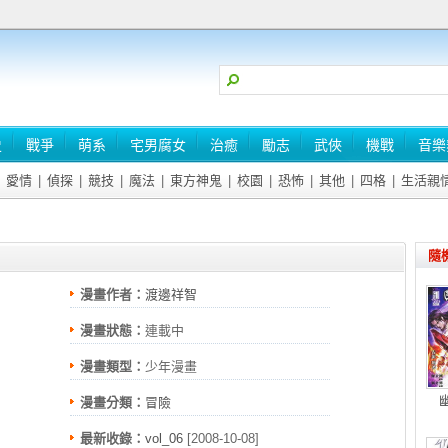
史
戰爭
萌系
宅男腐女
治癒
勵志
武俠
機戰
音樂
愛情
|
偵探
|
競技
|
魔法
|
東方神鬼
|
校園
|
恐怖
|
其他
|
四格
|
生活親
隨
漫畫作者：
渡邊祥智
漫畫狀態：
連載中
漫畫類型：
少年漫畫
漫畫分類：
冒險
最新收錄：
vol_06
[2008-10-08]