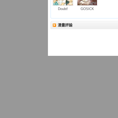
Doubt!
GOSICK
漫畫評論