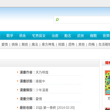
史
戰爭
萌系
宅男腐女
治癒
勵志
武俠
機戰
音樂
愛情
|
偵探
|
競技
|
魔法
|
東方神鬼
|
校園
|
恐怖
|
其他
|
四格
|
生活親
隨
漫畫作者：
天乃咲哉
漫畫狀態：
連載中
漫畫類型：
少年漫畫
漫畫分類：
愛情
最新收錄：
15話-第一季終
[2014-02-20]