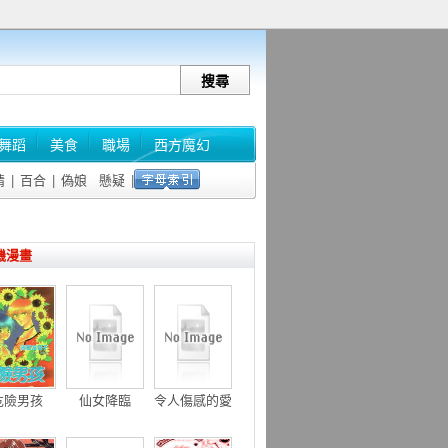
舞蹈
美食
職場
西方魔幻
情
|
百合
|
偽娘
懸疑
|
機漫畫
危險男孩
仙女降臨
令人傷感的愛