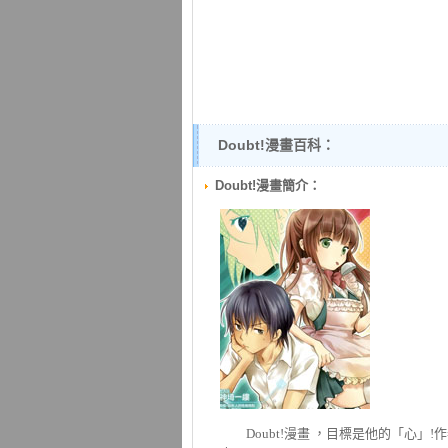
Doubt!漫畫百科：
Doubt!漫畫簡介：
Doubt!
漫畫 ，目標是他的「心」!作