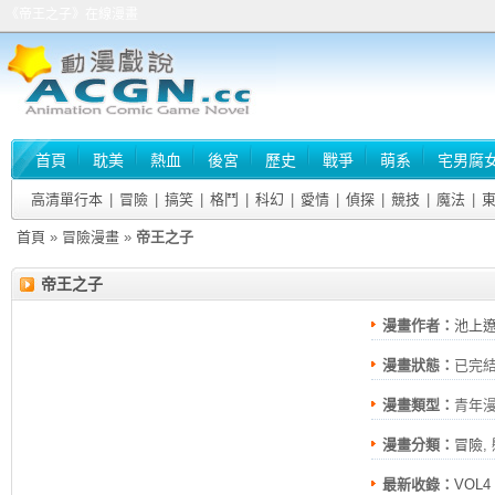
《帝王之子》在線漫畫
首頁
耽美
熱血
後宮
歷史
戰爭
萌系
宅男腐
高清單行本
|
冒險
|
搞笑
|
格鬥
|
科幻
|
愛情
|
偵探
|
競技
|
魔法
|
首頁
»
冒險漫畫
»
帝王之子
帝王之子
漫畫作者：
池上
漫畫狀態：
已完
漫畫類型：
青年
漫畫分類：
冒險
,
最新收錄：
VOL4