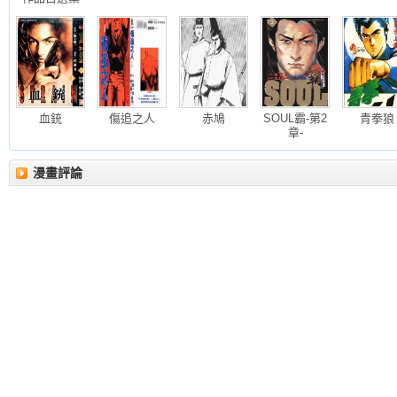
血銃
傷追之人
赤鳩
SOUL霸-第2
青拳狼
章-
漫畫評論