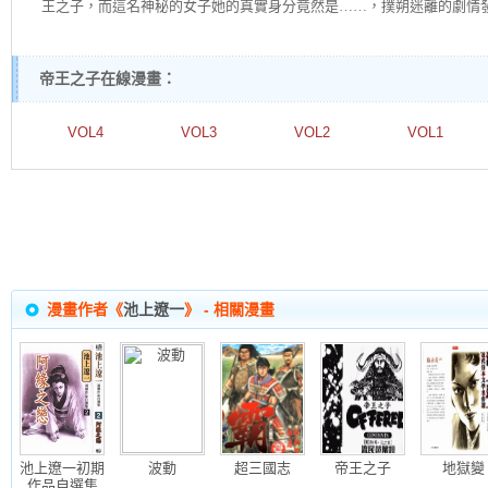
王之子，而這名神秘的女子她的真實身分竟然是……，撲朔迷離的劇情
帝王之子在線漫畫：
VOL4
VOL3
VOL2
VOL1
漫畫作者《
池上遼一
》 - 相關漫畫
池上遼一初期
波動
超三國志
帝王之子
地獄變
作品自選集