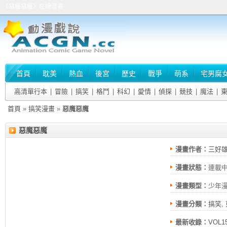
《惡魔惡魔》在線漫畫
首頁
耽美
熱血
後宮
歷史
戰爭
萌系
宅男腐
高清單行本
|
冒險
|
搞笑
|
格鬥
|
科幻
|
愛情
|
偵探
|
競技
|
魔法
|
首頁
»
搞笑漫畫
»
惡魔惡魔
惡魔惡魔
漫畫作者：
三好
漫畫狀態：
連載
漫畫類型：
少年
漫畫分類：
搞笑
,
最新收錄：
VOL1