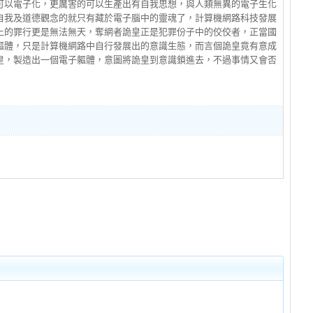
可以電子化，更厲害的可以生產出有自我思想，與人類無異的電子生化
自我及道德觀念的就只有藏於電子腦中的靈魂了，計算機網路科技發展
上的罪行更是無法無天，奪網者詭皇正是犯罪份子中的佼佼者，正當國
軀體，只是計算機網路中自行發展出的意識生態，而言個詭皇竟有意成
皇，製造出一個電子軀體，意圖將詭皇到意識鎖進去，不過事情又會否