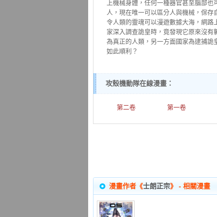
上機械身體，任何一種器官甚至腦部也
人，現在唯一可以區分人與機械，保存
令人類的靈魂可以漫遊數據大海，網路
家深入調查詭皇時，竟發現它原來沒有
為真正的人類，另一方面國家為逮捕詭
如此順利？
攻殼機動隊在線漫畫：
第二卷
第一卷
漫畫作者《
士朗正宗
》 - 相關漫畫