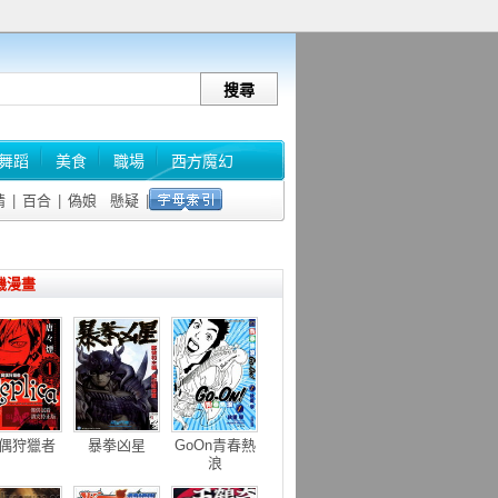
舞蹈
美食
職場
西方魔幻
情
|
百合
|
偽娘
懸疑
|
機漫畫
偶狩獵者
暴拳凶星
GoOn青春熱
浪