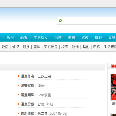
史
戰爭
萌系
宅男腐女
治癒
勵志
武俠
機戰
音樂
愛情
|
偵探
|
競技
|
魔法
|
東方神鬼
|
校園
|
恐怖
|
其他
|
四格
|
生活親
隨
漫畫作者：
士朗正宗
漫畫狀態：
連載中
漫畫類型：
少年漫畫
魔
漫畫分類：
冒險
,
科幻
最新收錄：
第二卷
[2007-05-03]