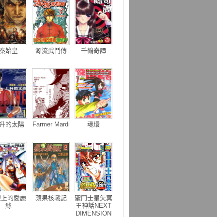
秦始皇
源流武鬥傳
千鶴奇譚
升的太陽
Farmer Mardi
魂環
線上的愛麗
蘋果核戰記
聖鬥士星矢冥
絲
王神話NEXT
DIMENSION