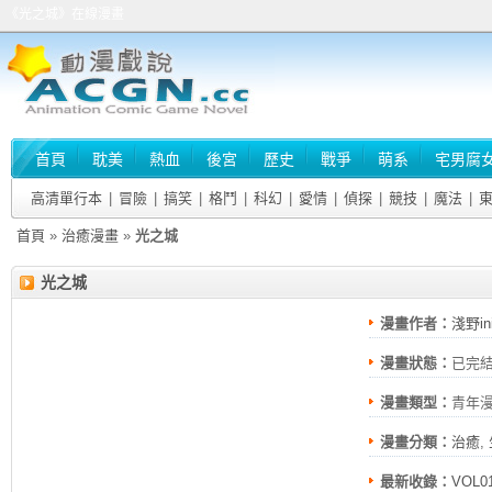
《光之城》在線漫畫
首頁
耽美
熱血
後宮
歷史
戰爭
萌系
宅男腐
高清單行本
|
冒險
|
搞笑
|
格鬥
|
科幻
|
愛情
|
偵探
|
競技
|
魔法
|
首頁
»
治癒漫畫
»
光之城
光之城
漫畫作者：
淺野in
漫畫狀態：
已完
漫畫類型：
青年
漫畫分類：
治癒
,
最新收錄：
VOL0