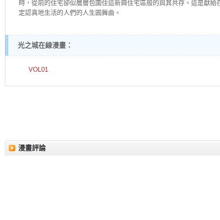
時，從前的住宅卻似層層包圍住這新興住宅區般的與其共存。這是獻給
定認真地生活的人們的人生圓舞曲。
光之城在線漫畫：
VOL01
漫畫評論