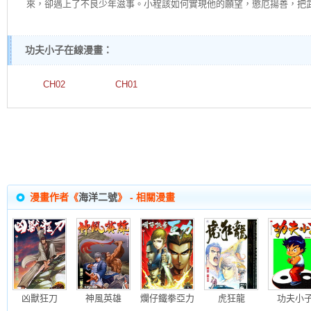
來，卻遇上了不良少年滋事。小程該如何實現他的願望，懲厄揚善，把武
功夫小子在線漫畫：
CH02
CH01
漫畫作者《
海洋二號
》 - 相關漫畫
凶獸狂刀
神風英雄
爛仔鐵拳亞力
虎狂龍
功夫小