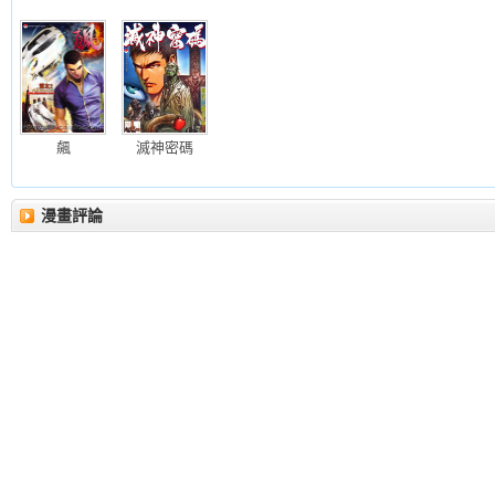
飆
滅神密碼
漫畫評論