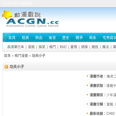
《功夫小子》在線漫畫
首頁
耽美
熱血
後宮
歷史
戰爭
萌系
宅男腐
高清單行本
|
冒險
|
搞笑
|
格鬥
|
科幻
|
愛情
|
偵探
|
競技
|
魔法
|
首頁
»
格鬥漫畫
»
功夫小子
功夫小子
漫畫作者：
海洋
漫畫狀態：
連載
漫畫類型：
少年
漫畫分類：
冒險
,
最新收錄：
CH02