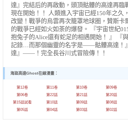
達』完結后的再啟動，頭頂骷髏的高達再臨戰場
現在開始！！ 人類進入宇宙已經150年之
改變！戰爭的烏雲再次籠罩地球圈，贊斯卡
的戰爭已經如火如荼的爆發。 『宇宙世紀01
抱兔子的Alice還有蛇足的相遇開始！ 』 
記錄…而那個幽靈的名字是——骷髏高達！』
達』——！完全長谷川式冒險傳！！
海盜高達Ghost在線漫畫：
第12卷
第11卷
第10卷
第09卷
第06卷
第22話
第21話
第20話
第15話試看
第10話
第09話
第08話
第05話
第04話
第03話
第02話