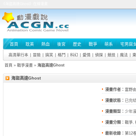
《海盜高達Ghost》在線漫畫
首頁
耽美
熱血
後宮
歷史
戰爭
萌系
宅男腐
高清單行本
|
冒險
|
搞笑
|
格鬥
|
科幻
|
愛情
|
偵探
|
競技
|
魔法
|
首頁
»
戰爭漫畫
»
海盜高達Ghost
海盜高達Ghost
漫畫作者：
富野由
漫畫狀態：
已完
肇
漫畫類型：
少年
漫畫分類：
戰爭
,
最新收錄：
第12