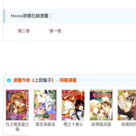
Home原鄉在線漫畫：
第二卷
第一卷
漫畫作者《
上田倫子
》 - 相關漫畫
月之嘆息愛之
再生英雌凌
櫻之十勇士
新學園天國
玫瑰契
傷