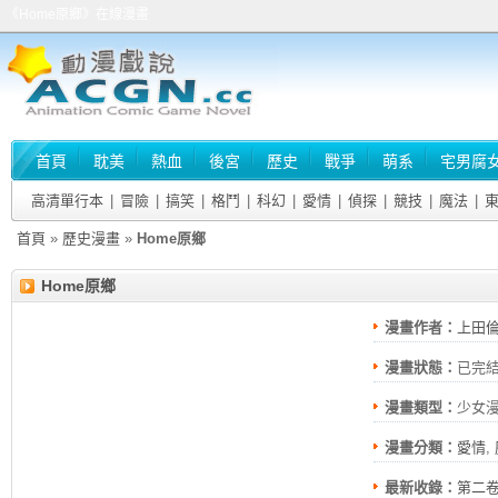
《Home原鄉》在線漫畫
首頁
耽美
熱血
後宮
歷史
戰爭
萌系
宅男腐
高清單行本
|
冒險
|
搞笑
|
格鬥
|
科幻
|
愛情
|
偵探
|
競技
|
魔法
|
首頁
»
歷史漫畫
»
Home原鄉
Home原鄉
漫畫作者：
上田
漫畫狀態：
已完
漫畫類型：
少女
漫畫分類：
愛情
,
最新收錄：
第二