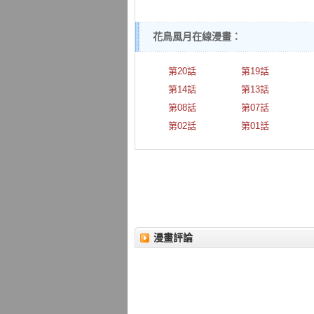
花鳥風月在線漫畫：
第20話
第19話
第14話
第13話
第08話
第07話
第02話
第01話
漫畫評論