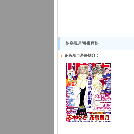
花鳥風月漫畫百科：
花鳥風月漫畫簡介：