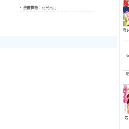
漫畫標籤：
花鳥風月
魔
戰
崩