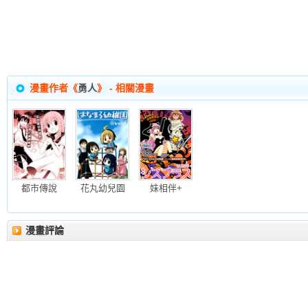
漫畫作者《
勇人
》 - 相關漫畫
都市傳說
花丸幼兒園
妹相伴+
漫畫評論