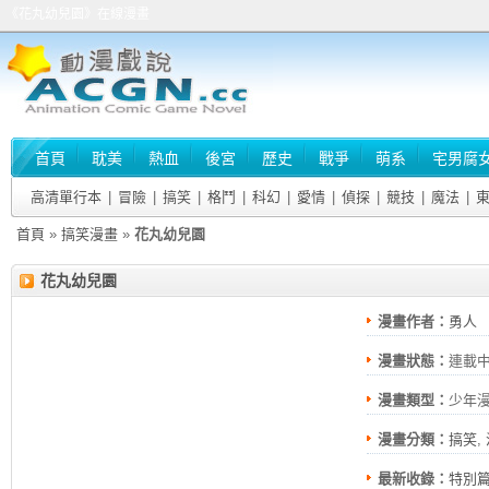
《花丸幼兒園》在線漫畫
首頁
耽美
熱血
後宮
歷史
戰爭
萌系
宅男腐
高清單行本
|
冒險
|
搞笑
|
格鬥
|
科幻
|
愛情
|
偵探
|
競技
|
魔法
|
首頁
»
搞笑漫畫
»
花丸幼兒園
花丸幼兒園
漫畫作者：
勇人
漫畫狀態：
連載
漫畫類型：
少年
漫畫分類：
搞笑
,
最新收錄：
特別