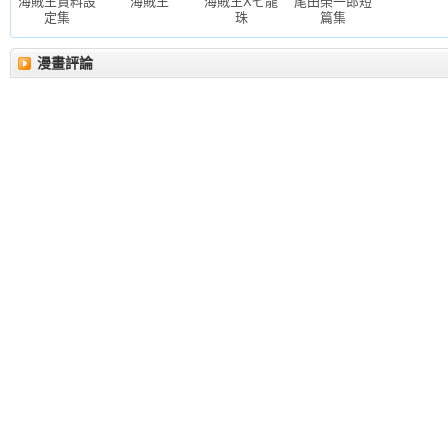
海賊王資料設
海賊王
海賊王X七龍
尾田榮一郎短
定集
珠
篇集
漫畫評論