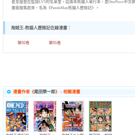
甚至還登在監獄LV5的名單里。這兩本熊貓人單行本，是OnePiece中文
畫面搜集起來，名為《PandaMan熊貓人歷險記》。
海賊王-熊貓人歷險記在線漫畫：
第02卷
第01卷
漫畫作者《
尾田榮一郎
》 - 相關漫畫