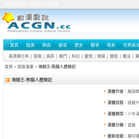
《海賊王-熊貓人歷險記》在線漫畫
首頁
耽美
熱血
後宮
歷史
戰爭
萌系
宅男腐
高清單行本
|
冒險
|
搞笑
|
格鬥
|
科幻
|
愛情
|
偵探
|
競技
|
魔法
|
首頁
»
冒險漫畫
»
海賊王-熊貓人歷險記
海賊王-熊貓人歷險記
漫畫作者：
尾田
漫畫狀態：
連載
漫畫類型：
少年
漫畫分類：
冒險
最新收錄：
第02