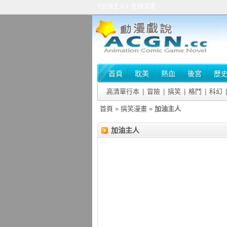
《加油主人》在線漫畫
首頁
耽美
熱血
後宮
歷
高清單行本
|
冒險
|
搞笑
|
格鬥
|
科幻
|
首頁
»
搞笑漫畫
»
加油主人
加油主人