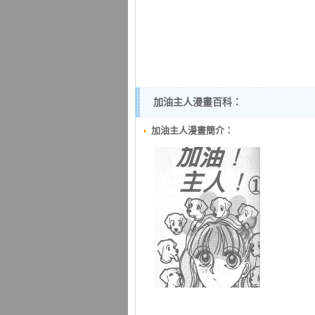
加油主人漫畫百科：
加油主人漫畫簡介：