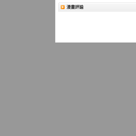
漫畫評論
©
2026
動漫