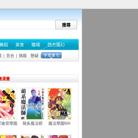
舞蹈
美食
職場
西方魔幻
情
|
百合
|
偽娘
懸疑
|
機漫畫
家後宮學園
萌系魔法師
魔法學園MA