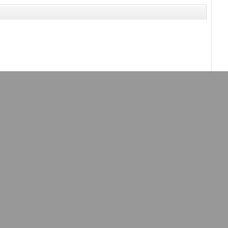
戲說
ACGN.cc - 推薦精選
在線漫畫
、
線上漫畫
、
免費漫畫
|
版權說明
|
交換連