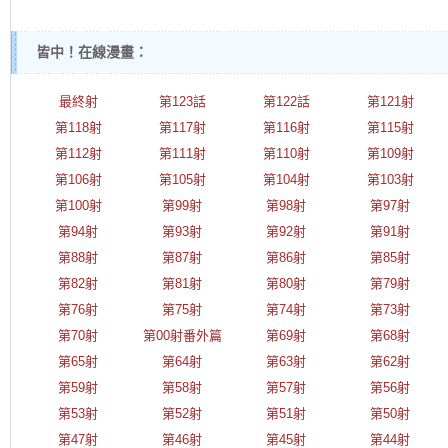
皆中！在線漫畫：
最終射
第123話
第122話
第121射
第118射
第117射
第116射
第115射
第112射
第111射
第110射
第109射
第106射
第105射
第104射
第103射
第100射
第99射
第98射
第97射
第94射
第93射
第92射
第91射
第88射
第87射
第86射
第85射
第82射
第81射
第80射
第79射
第76射
第75射
第74射
第73射
第70射
第00射番外篇
第69射
第68射
第65射
第64射
第63射
第62射
第59射
第58射
第57射
第56射
第53射
第52射
第51射
第50射
第47射
第46射
第45射
第44射