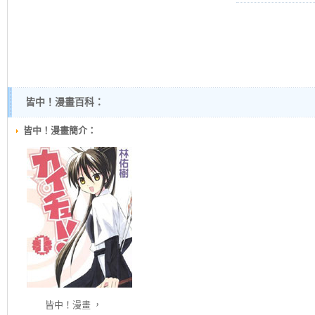
皆中！漫畫百科：
皆中！漫畫簡介：
皆中！
漫畫 ，