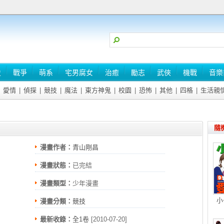
史
戰爭
萌系
宅男腐女
治癒
勵志
武俠
機戰
音樂
愛情
|
偵探
|
競技
|
魔法
|
東方神鬼
|
校園
|
恐怖
|
其他
|
四格
|
生活親
隨
漫畫作者：
青山剛昌
漫畫狀態：
已完結
漫畫類型：
少年漫畫
小
漫畫分類：
競技
最新收錄：
全1卷
[2010-07-20]