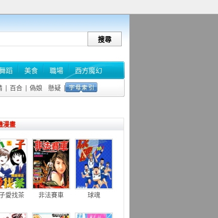
舞蹈
美食
職場
西方魔幻
情
|
百合
|
偽娘
懸疑
|
機漫畫
子愛找茶
非法賽車
球魂