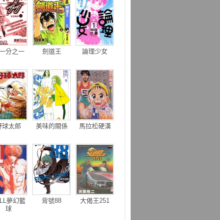
一分之一
劍道王
論理少女
野球太郎
美味的關係
馬拉松硬漢
』LL夢幻籃
背號88
大偈王251
球