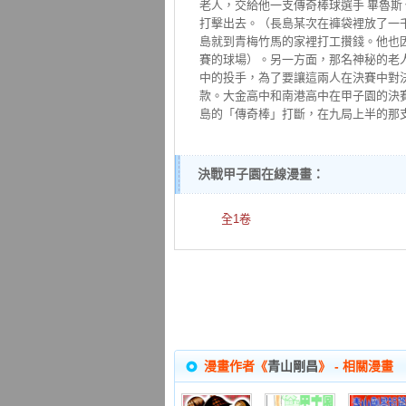
老人，交給他一支傳奇棒球選手 畢魯斯
打擊出去。（長島某次在褲袋裡放了一
島就到青梅竹馬的家裡打工攢錢。他也
賽的球場）。另一方面，那名神秘的老
中的投手，為了要讓這兩人在決賽中對
款。大金高中和南港高中在甲子園的決
島的「傳奇棒」打斷，在九局上半的那
決戰甲子園在線漫畫：
全1卷
漫畫作者《
青山剛昌
》 - 相關漫畫