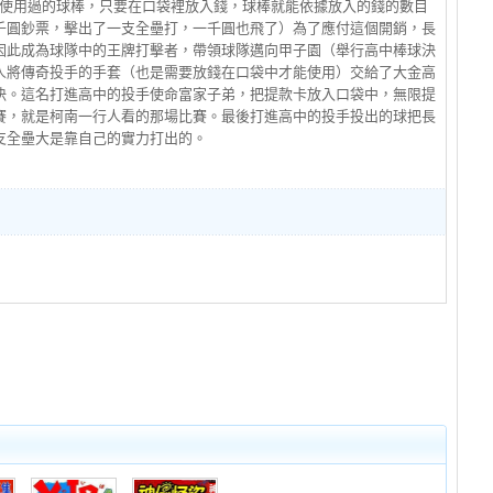
 使用過的球棒，只要在口袋裡放入錢，球棒就能依據放入的錢的數目
千圓鈔票，擊出了一支全壘打，一千圓也飛了）為了應付這個開銷，長
因此成為球隊中的王牌打擊者，帶領球隊邁向甲子園（舉行高中棒球決
人將傳奇投手的手套（也是需要放錢在口袋中才能使用）交給了大金高
決。這名打進高中的投手使命富家子弟，把提款卡放入口袋中，無限提
賽，就是柯南一行人看的那場比賽。最後打進高中的投手投出的球把長
支全壘大是靠自己的實力打出的。