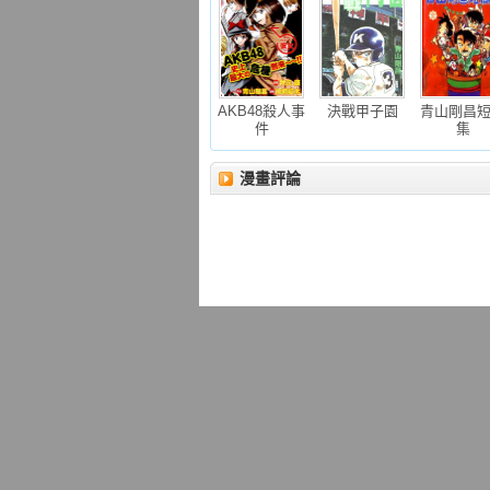
AKB48殺人事
決戰甲子園
青山剛昌
件
集
漫畫評論