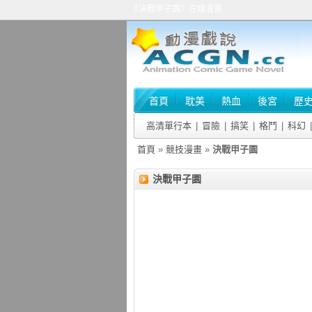
《決戰甲子園》在線漫畫
首頁
耽美
熱血
後宮
歷
高清單行本
|
冒險
|
搞笑
|
格鬥
|
科幻
|
首頁
»
競技漫畫
»
決戰甲子園
決戰甲子園