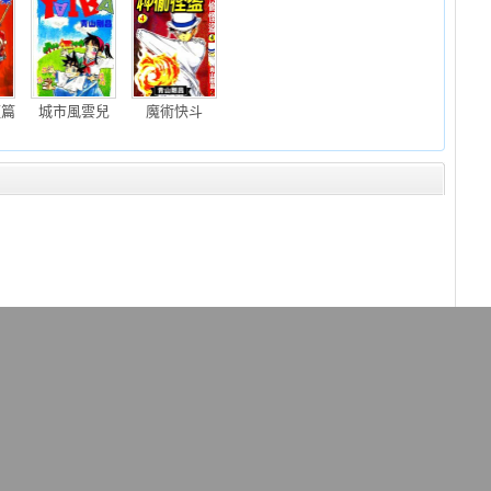
短篇
城市風雲兒
魔術快斗