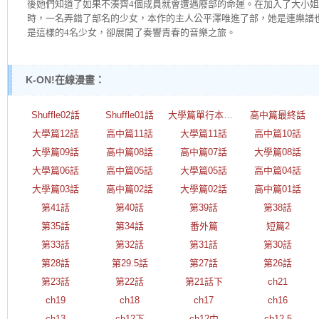
後她們知道了如果不湊齊4個成員就會遭遇廢部的命運。在加入了大小
時，一名弄錯了部名的少女，本作的主人公平澤唯進了部，她是連樂譜
是這樣的4名少女，卻展開了奏響青春的音樂之旅。
K-ON!在線漫畫：
Shuffle02話
Shuffle01話
大學篇單行本彩漫
高中篇最終話
大學篇12話
高中篇11話
大學篇11話
高中篇10話
大學篇09話
高中篇08話
高中篇07話
大學篇08話
大學篇06話
高中篇05話
大學篇05話
高中篇04話
大學篇03話
高中篇02話
大學篇02話
高中篇01話
第41話
第40話
第39話
第38話
第35話
第34話
番外篇
短篇2
第33話
第32話
第31話
第30話
第28話
第29.5話
第27話
第26話
第23話
第22話
第21話下
ch21
ch19
ch18
ch17
ch16
ch13
ch12下
ch12中
ch12.5