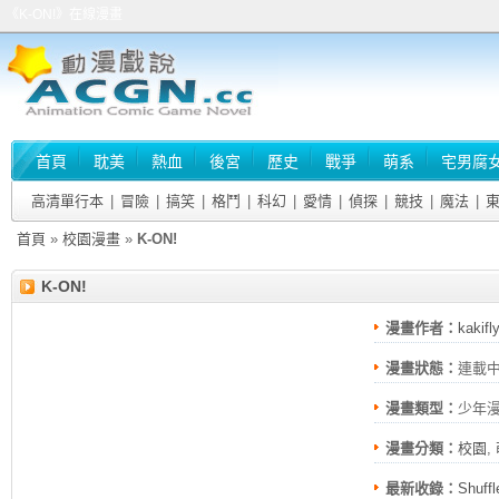
《K-ON!》在線漫畫
首頁
耽美
熱血
後宮
歷史
戰爭
萌系
宅男腐
高清單行本
|
冒險
|
搞笑
|
格鬥
|
科幻
|
愛情
|
偵探
|
競技
|
魔法
|
首頁
»
校園漫畫
»
K-ON!
K-ON!
漫畫作者：
kakifl
漫畫狀態：
連載
漫畫類型：
少年
漫畫分類：
校園
,
最新收錄：
Shuff