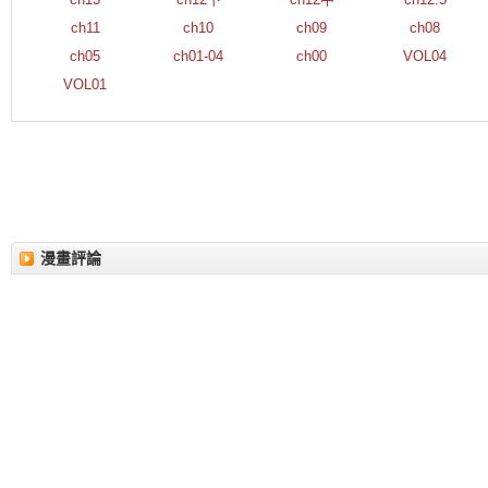
ch11
ch10
ch09
ch08
ch05
ch01-04
ch00
VOL04
VOL01
漫畫評論