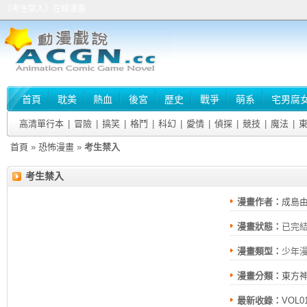
《考生禁入》在線漫畫
首頁
耽美
熱血
後宮
歷史
戰爭
萌系
宅男腐
高清單行本
|
冒險
|
搞笑
|
格鬥
|
科幻
|
愛情
|
偵探
|
競技
|
魔法
|
首頁
»
恐怖漫畫
»
考生禁入
考生禁入
漫畫作者：
成島
漫畫狀態：
已完
漫畫類型：
少年
漫畫分類：
東方
最新收錄：
VOL0