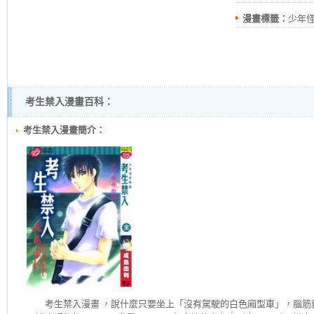
漫畫標籤：
少年
考生禁入漫畫百科：
考生禁入漫畫簡介：
考生禁入
漫畫 ，說什麼只要坐上「沒有駕駛的白色廂型車」，腦筋