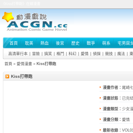
《Kiss打帶跑》在線漫畫
首頁
耽美
熱血
後宮
歷史
戰爭
萌系
宅男腐
高清單行本
|
冒險
|
搞笑
|
格鬥
|
科幻
|
愛情
|
偵探
|
競技
|
魔法
|
首頁
»
愛情漫畫
»
Kiss打帶跑
Kiss打帶跑
漫畫作者：
尾崎
漫畫狀態：
已完
漫畫類型：
少女
漫畫分類：
愛情
最新收錄：
VOL0