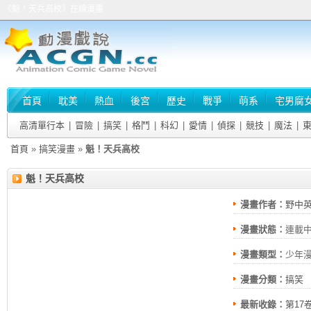
《魁！天兵高校》在線漫畫
首頁
耽美
熱血
後宮
歷史
戰爭
萌系
宅男腐
高清單行本
|
冒險
|
搞笑
|
格鬥
|
科幻
|
愛情
|
偵探
|
競技
|
魔法
|
首頁
»
搞笑漫畫
»
魁！天兵高校
魁！天兵高校
漫畫作者：
野中
漫畫狀態：
連載
漫畫類型：
少年
漫畫分類：
搞笑
最新收錄：
第17