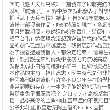
次的《魁！天兵高校》日前發布了即將完結
感到「膩煩了」。 野中英次就此發表了對讀
把《魁！天兵高校》結束。 自2000年開始
這樣一部漫畫作品，能夠持續到現在，多虧
而且連載期間，竟然還能夠動畫化、遊戲化
體平台化」這個理念沒想到會被這樣的作品所
品的創作已經越來越疲憊，我對這部作品已
為了讀者還是我個人，都決定結束。 優等生
情，誤打誤撞來到傳說中最暴力的流氓高校
就像柔弱小白兔闖進獅子群中，他如何度過
本作品的主角－神山高志，國中時代是個非
但因為他跑到這個有許多不良少年存在的學
非常顯眼的存在，一隻兔子能好好地活在一
得那隻兔子很厲害吧？ クロマティ高校聚集
括：品學兼優的主角神山,暈車症的不良頭目
公子北斗,酷似皇后樂隊主唱的Freddy,圓筒