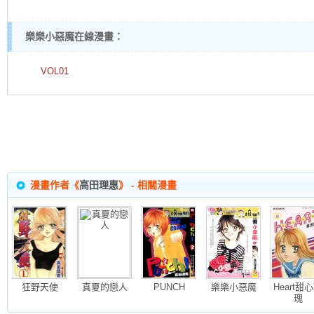
樂樂小惡魔在線漫畫：
VOL01
漫畫作者《
高田理惠
》 - 相關漫畫
狂野天使
真夏的戀人
PUNCH
樂樂小惡魔
Heart甜
瑰