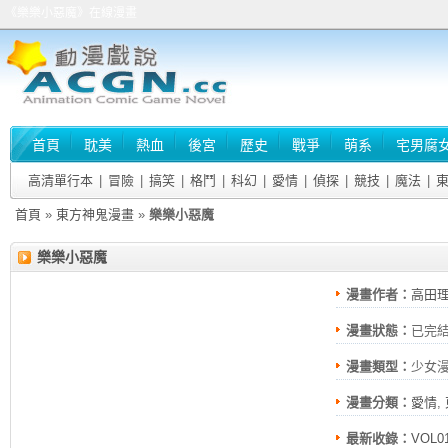
《樂樂小惡魔》在線漫畫
首頁
耽美
熱血
後宮
歷史
戰爭
萌系
宅男腐
高清單行本
|
冒險
|
搞笑
|
格鬥
|
科幻
|
愛情
|
偵探
|
競技
|
魔法
|
首頁
»
東方神鬼漫畫
»
樂樂小惡魔
樂樂小惡魔
漫畫作者：
高田
漫畫狀態：
已完
漫畫類型：
少女
漫畫分類：
愛情
,
最新收錄：
VOL0