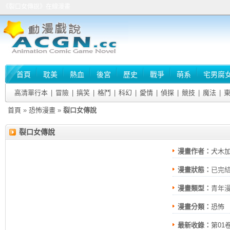
《裂口女傳說》在線漫畫
首頁
耽美
熱血
後宮
歷史
戰爭
萌系
宅男腐
高清單行本
|
冒險
|
搞笑
|
格鬥
|
科幻
|
愛情
|
偵探
|
競技
|
魔法
|
首頁
»
恐怖漫畫
»
裂口女傳說
裂口女傳說
漫畫作者：
犬木
漫畫狀態：
已完
漫畫類型：
青年
漫畫分類：
恐怖
最新收錄：
第01