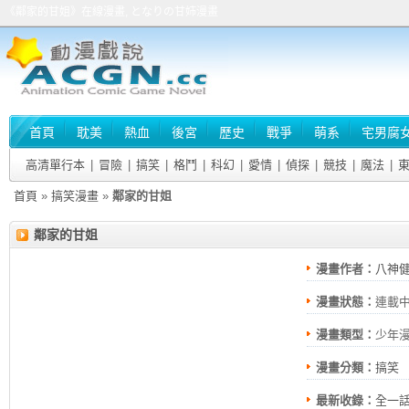
《鄰家的甘姐》在線漫畫, となりの甘姉漫畫
首頁
耽美
熱血
後宮
歷史
戰爭
萌系
宅男腐
高清單行本
|
冒險
|
搞笑
|
格鬥
|
科幻
|
愛情
|
偵探
|
競技
|
魔法
|
首頁
»
搞笑漫畫
»
鄰家的甘姐
鄰家的甘姐
漫畫作者：
八神
漫畫狀態：
連載
漫畫類型：
少年
漫畫分類：
搞笑
最新收錄：
全一