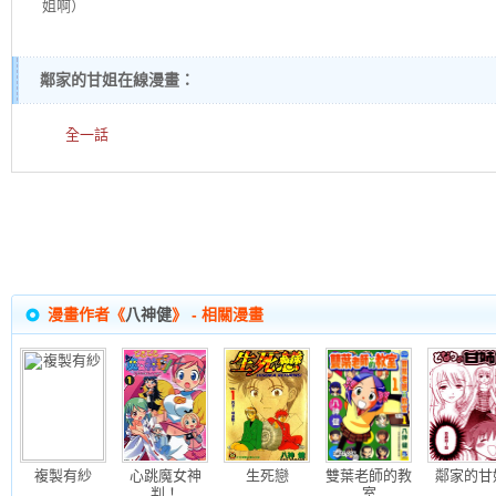
姐啊）
鄰家的甘姐在線漫畫：
全一話
漫畫作者《
八神健
》 - 相關漫畫
複製有紗
心跳魔女神
生死戀
雙葉老師的教
鄰家的甘
判！
室