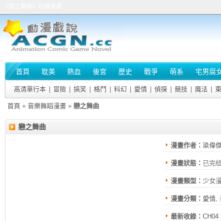
《戀之舞曲》在線漫畫
首頁
耽美
熱血
後宮
歷史
戰爭
萌系
宅男腐
高清單行本
|
冒險
|
搞笑
|
格鬥
|
科幻
|
愛情
|
偵探
|
競技
|
魔法
|
首頁
»
音樂舞蹈漫畫
»
戀之舞曲
戀之舞曲
漫畫作者：
梁偉
漫畫狀態：
已完
漫畫類型：
少女
漫畫分類：
愛情
,
最新收錄：
CH04