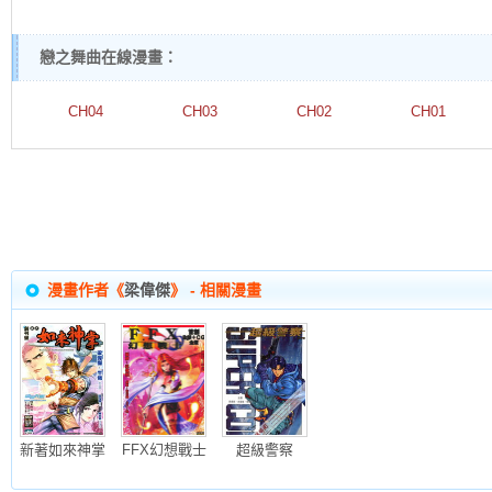
戀之舞曲在線漫畫：
CH04
CH03
CH02
CH01
漫畫作者《
梁偉傑
》 - 相關漫畫
新著如來神掌
FFX幻想戰士
超級警察