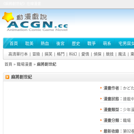
《麻將創世紀》在線漫畫
首頁
耽美
熱血
後宮
歷史
戰爭
萌系
宅男腐
高清單行本
|
冒險
|
搞笑
|
格鬥
|
科幻
|
愛情
|
偵探
|
競技
|
魔法
|
首頁
»
職場漫畫
»
麻將創世紀
麻將創世紀
漫畫作者：
かど
漫畫狀態：
連載
漫畫類型：
少年
漫畫分類：
職場
最新收錄：
第02