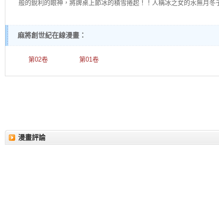
般的銳利的眼神，將牌桌上節冰的積雪捲起！！人稱冰之女的水無月冬
麻將創世紀在線漫畫：
第02卷
第01卷
漫畫評論