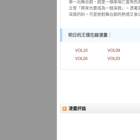
第一出舞台劇，戲里一個串場亡靈角色
立誓「將來也要成為一個演員」。憑著
演員的料。可是她對舞台劇的熱情又會
明日的王樣在線漫畫：
VOL10
VOL09
VOL04
VOL03
漫畫評論