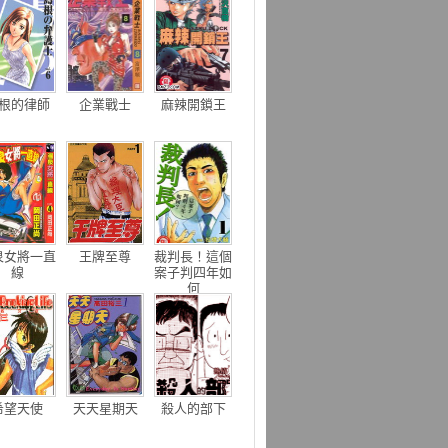
根的律師
企業戰士
麻辣開鎖王
泉女將一直
王牌至尊
裁判長！這個
線
案子判四年如
何
希望天使
天天星期天
殺人的部下