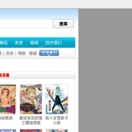
舞蹈
美食
職場
西方魔幻
情
|
百合
|
偽娘
懸疑
|
機漫畫
辣妹教師
歡迎來到悲傷
新人女警斬子
之種咖啡館
小姐