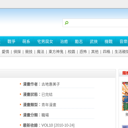
史
戰爭
萌系
宅男腐女
治癒
勵志
武俠
機戰
音樂
愛情
|
偵探
|
競技
|
魔法
|
東方神鬼
|
校園
|
恐怖
|
其他
|
四格
|
生活親
隨
漫畫作者：
古地惠美子
漫畫狀態：
已完結
漫畫類型：
青年漫畫
漫畫分類：
職場
最新收錄：
VOL10
[2010-10-24]