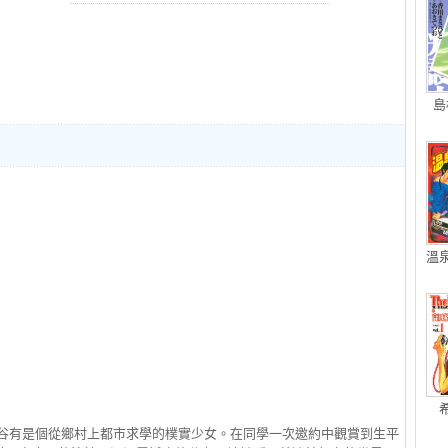
島
溫
竹谷有是個從鄉村上都市求學的樸實少女。在同學一次邀約中觀賞到生平