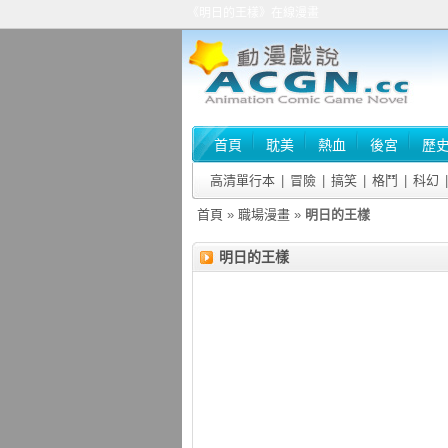
《明日的王樣》在線漫畫
首頁
耽美
熱血
後宮
歷
高清單行本
|
冒險
|
搞笑
|
格鬥
|
科幻
|
首頁
»
職場漫畫
»
明日的王樣
明日的王樣