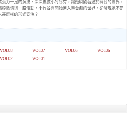
其張力十足的演技，深深震撼小竹谷有，讓她瞬間著迷於舞台的世界，
滿腔熱情與一股傻勁，小竹谷有開始進入舞台劇的世界，卻發現她不是
以甚麼樣的形式宣洩？
VOL08
VOL07
VOL06
VOL05
VOL02
VOL01