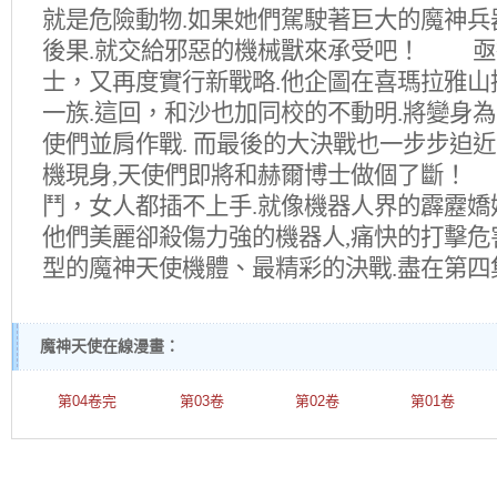
就是危險動物.如果她們駕駛著巨大的魔神兵
後果.就交給邪惡的機械獸來承受吧！ 亟
士，又再度實行新戰略.他企圖在喜瑪拉雅山
一族.這回，和沙也加同校的不動明.將變身
使們並肩作戰. 而最後的大決戰也一步步迫近
機現身,天使們即將和赫爾博士做個了斷！
鬥，女人都插不上手.就像機器人界的霹靂嬌
他們美麗卻殺傷力強的機器人,痛快的打擊危
型的魔神天使機體、最精彩的決戰.盡在第四
魔神天使在線漫畫：
第04卷完
第03卷
第02卷
第01卷