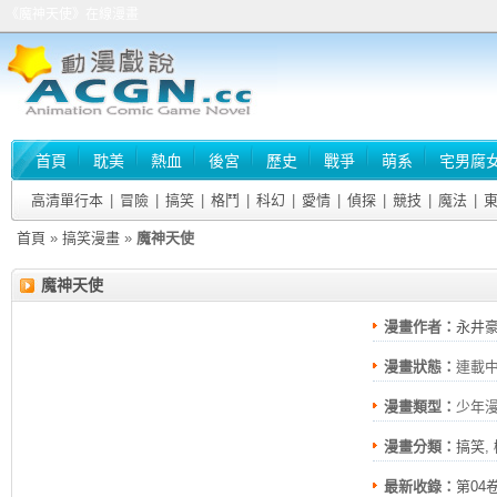
《魔神天使》在線漫畫
首頁
耽美
熱血
後宮
歷史
戰爭
萌系
宅男腐
高清單行本
|
冒險
|
搞笑
|
格鬥
|
科幻
|
愛情
|
偵探
|
競技
|
魔法
|
首頁
»
搞笑漫畫
»
魔神天使
魔神天使
漫畫作者：
永井豪
漫畫狀態：
連載
漫畫類型：
少年
漫畫分類：
搞笑
,
最新收錄：
第04