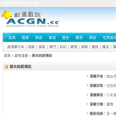
《幕末純愛傳說》在線漫畫
首頁
耽美
熱血
後宮
歷史
戰爭
萌系
宅男腐
高清單行本
|
冒險
|
搞笑
|
格鬥
|
科幻
|
愛情
|
偵探
|
競技
|
魔法
|
首頁
»
愛情漫畫
»
幕末純愛傳說
幕末純愛傳說
漫畫作者：
加山
漫畫狀態：
已完
漫畫類型：
少女
漫畫分類：
愛情
最新收錄：
全一