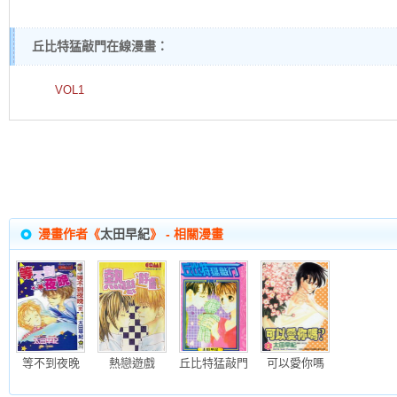
丘比特猛敲門在線漫畫：
VOL1
漫畫作者《
太田早紀
》 - 相關漫畫
等不到夜晚
熱戀遊戲
丘比特猛敲門
可以愛你嗎