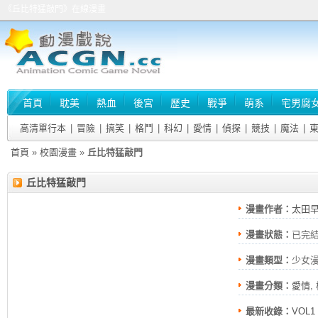
《丘比特猛敲門》在線漫畫
首頁
耽美
熱血
後宮
歷史
戰爭
萌系
宅男腐
高清單行本
|
冒險
|
搞笑
|
格鬥
|
科幻
|
愛情
|
偵探
|
競技
|
魔法
|
首頁
»
校園漫畫
»
丘比特猛敲門
丘比特猛敲門
漫畫作者：
太田
漫畫狀態：
已完
漫畫類型：
少女
漫畫分類：
愛情
,
最新收錄：
VOL1