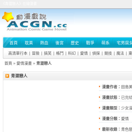
《青澀戀人》在線漫畫
首頁
耽美
熱血
後宮
歷史
戰爭
萌系
宅男腐
高清單行本
|
冒險
|
搞笑
|
格鬥
|
科幻
|
愛情
|
偵探
|
競技
|
魔法
|
首頁
»
愛情漫畫
»
青澀戀人
青澀戀人
漫畫作者：
田島
漫畫狀態：
已完
漫畫類型：
少女
漫畫分類：
愛情
最新收錄：
青色戀