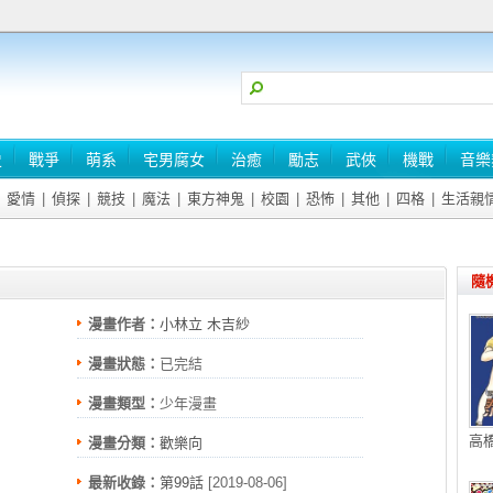
史
戰爭
萌系
宅男腐女
治癒
勵志
武俠
機戰
音樂
愛情
|
偵探
|
競技
|
魔法
|
東方神鬼
|
校園
|
恐怖
|
其他
|
四格
|
生活親
隨
漫畫作者：
小林立 木吉紗
漫畫狀態：
已完結
漫畫類型：
少年漫畫
高
漫畫分類：
歡樂向
最新收錄：
第99話
[2019-08-06]