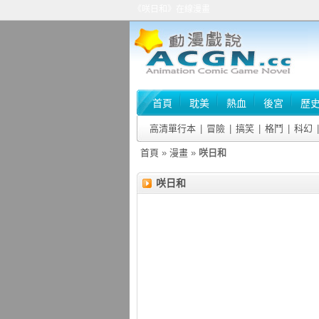
《咲日和》在線漫畫
首頁
耽美
熱血
後宮
歷
高清單行本
|
冒險
|
搞笑
|
格鬥
|
科幻
|
首頁
»
漫畫
»
咲日和
咲日和