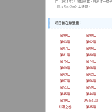
作，2011年6月開始連載，與原作一樣刊登
《Big GanGan》上連載。
咲日和在線漫畫：
第99話
第98話
第93話
第92話
第87話
第86話
第81話
第80話
第75話
第74話
第69話
第68話
第63話
第62話
第57話
第56話
第51話
第50話
第45話
第44話
第39話
BG版15話
附贈之卷
第35話