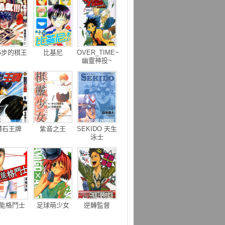
65步的棋王
比基尼
OVER_TIME~
幽靈神投~
鑽石王牌
紫音之王
SEKIDO 天生
泳士
能格鬥士
足球萌少女
逆轉監督