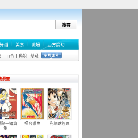
舞蹈
美食
職場
西方魔幻
情
|
百合
|
偽娘
懸疑
|
機漫畫
橋陽一短篇
擂台戀曲
兜網球經理
集