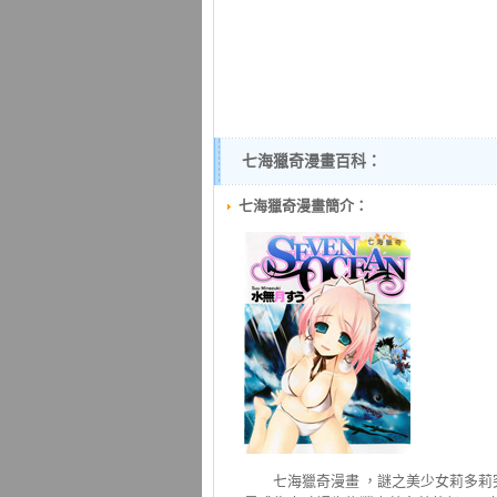
七海獵奇漫畫百科：
七海獵奇漫畫簡介：
七海獵奇
漫畫 ，謎之美少女莉多