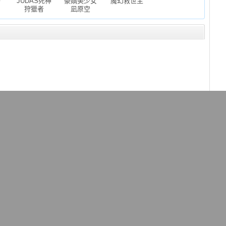
奇
JUDAS死神
豪嬌美少女
魔幻救世主
狩獵者
凪原空