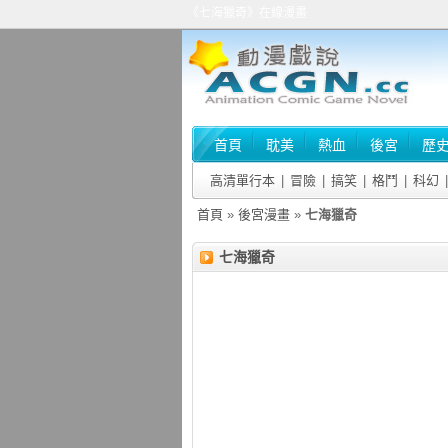
《七海獵奇》在線漫畫
首頁
耽美
熱血
後宮
歷
高清單行本
|
冒險
|
搞笑
|
格鬥
|
科幻
|
首頁
»
後宮漫畫
»
七海獵奇
七海獵奇