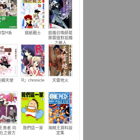
B型H系
摺紙戰士
惡魔召喚師葛
葉雷道對孤獨
之稀人
迷糊天使
R』chronicle
天雷地火
王勇者 向
我們這一家
海賊王資料設
丘之彼方
定集