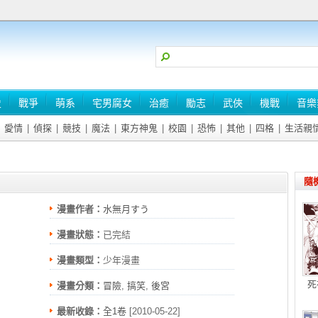
史
戰爭
萌系
宅男腐女
治癒
勵志
武俠
機戰
音樂
愛情
|
偵探
|
競技
|
魔法
|
東方神鬼
|
校園
|
恐怖
|
其他
|
四格
|
生活親
隨
漫畫作者：
水無月すう
漫畫狀態：
已完結
漫畫類型：
少年漫畫
死
漫畫分類：
冒險
,
搞笑
,
後宮
最新收錄：
全1卷
[2010-05-22]