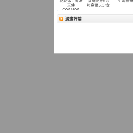
我愛你！魔法
激萌變身!!最
七海獵
天使
強高爾夫少女
COSMOS
漫畫評論