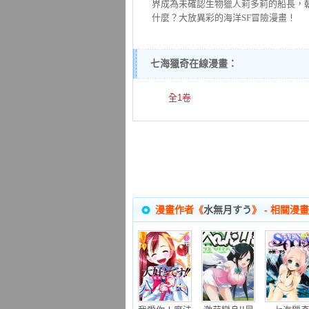
界成為未確認生物獵人莉多莉的船長，
什麼？大放異彩的海洋SF冒險漫畫！
七海獵奇在線漫畫：
全1卷
漫畫作者《
水無月すう
》 - 相關漫畫