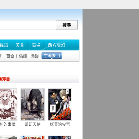
舞蹈
美食
職場
西方魔幻
情
|
百合
|
偽娘
懸疑
|
機漫畫
神的事情
畸幻天使
妖界治安官