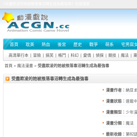
《受盡欺凌的她被推落毒沼轉生成為最強毒》在線漫畫
首頁
耽美
熱血
後宮
歷史
戰爭
萌系
宅男腐
高清單行本
|
冒險
|
搞笑
|
格鬥
|
科幻
|
愛情
|
偵探
|
競技
|
魔法
|
首頁
»
魔法漫畫
»
受盡欺凌的她被推落毒沼轉生成為最強毒
受盡欺凌的她被推落毒沼轉生成為最強毒
漫畫作者：
納豆
漫畫狀態：
連載
漫畫類型：
少年
漫畫分類：
魔法
最新收錄：
第82