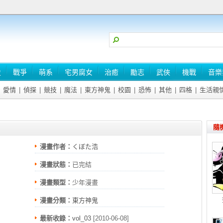
史
戰爭
萌系
宅男腐女
治癒
勵志
武俠
機戰
音樂
愛情
|
偵探
|
競技
|
魔法
|
東方神鬼
|
校園
|
恐怖
|
其他
|
四格
|
生活親
隨
漫畫作者：
くぼた浩
漫畫狀態：
已完結
漫畫類型：
少年漫畫
漫畫分類：
東方神鬼
最新收錄：
vol_03
[2010-06-08]