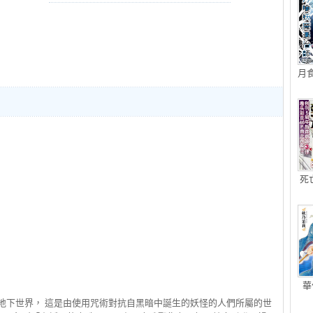
月
死
華
個地下世界， 這是由使用咒術對抗自黑暗中誕生的妖怪的人們所屬的世