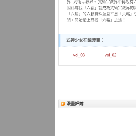
界─咒術宗教界。 咒術宗教界中傳說
因此尋找「六韜」就成為咒術宗教界的禁
「六韜」的六顆寶珠並且平息「六韜」
領，開始踏上尋找「六韜」之途！
式神少女在線漫畫：
vol_03
vol_02
漫畫評論