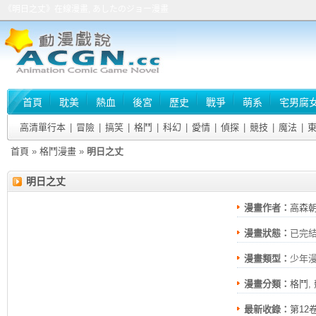
《明日之丈》在線漫畫, あしたのジョー漫畫
首頁
耽美
熱血
後宮
歷史
戰爭
萌系
宅男腐
高清單行本
|
冒險
|
搞笑
|
格鬥
|
科幻
|
愛情
|
偵探
|
競技
|
魔法
|
首頁
»
格鬥漫畫
»
明日之丈
明日之丈
漫畫作者：
高森朝
漫畫狀態：
已完
漫畫類型：
少年
漫畫分類：
格鬥
,
最新收錄：
第12