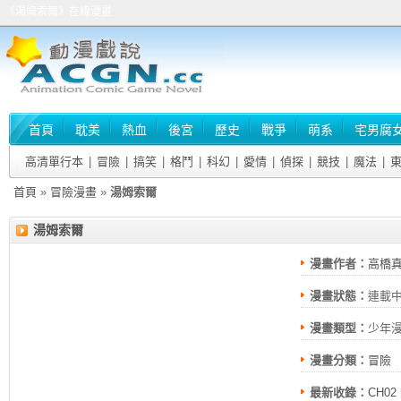
《湯姆索爾》在線漫畫
首頁
耽美
熱血
後宮
歷史
戰爭
萌系
宅男腐
高清單行本
|
冒險
|
搞笑
|
格鬥
|
科幻
|
愛情
|
偵探
|
競技
|
魔法
|
首頁
»
冒險漫畫
»
湯姆索爾
湯姆索爾
漫畫作者：
高橋
漫畫狀態：
連載
漫畫類型：
少年
漫畫分類：
冒險
最新收錄：
CH02