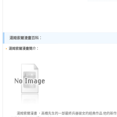
湯姆索爾漫畫百科：
湯姆索爾漫畫簡介：
湯姆索爾
漫畫 ，高橋先生的一部最終兵器彼女的經典作品.他的新作