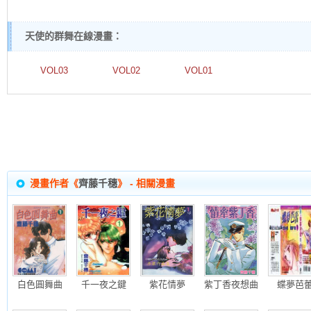
天使的群舞在線漫畫：
VOL03
VOL02
VOL01
漫畫作者《
齊藤千穗
》 - 相關漫畫
白色圓舞曲
千一夜之鍵
紫花情夢
紫丁香夜想曲
蝶夢芭