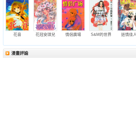
花音
花冠安琪兒
情侶廣場
S&M的世界
迷情佳
漫畫評論