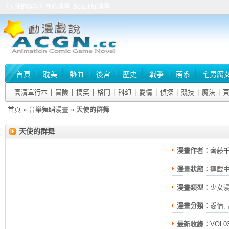
《天使的群舞》在線漫畫, Beautiful漫畫
首頁
耽美
熱血
後宮
歷史
戰爭
萌系
宅男腐
高清單行本
|
冒險
|
搞笑
|
格鬥
|
科幻
|
愛情
|
偵探
|
競技
|
魔法
|
首頁
»
音樂舞蹈漫畫
»
天使的群舞
天使的群舞
漫畫作者：
齊藤
漫畫狀態：
連載
漫畫類型：
少女
漫畫分類：
愛情
,
最新收錄：
VOL0